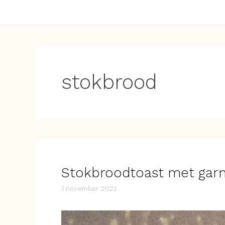
stokbrood
Stokbroodtoast met garn
1 november 2023