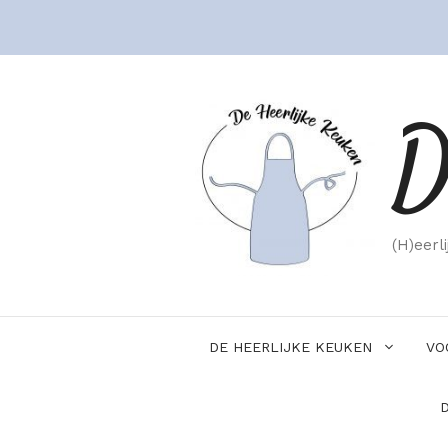
Ga
naar
de
inhoud
D
(H)eerl
DE HEERLIJKE KEUKEN
VO