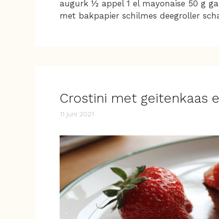
augurk ½ appel 1 el mayonaise 50 g g
met bakpapier schilmes deegroller scha
Crostini met geitenkaas 
11 juni 2021