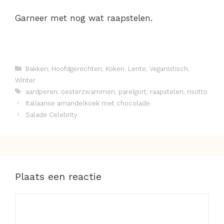
Garneer met nog wat raapstelen.
Categorieën
Bakken
,
Hoofdgerechten
,
Koken
,
Lente
,
Veganistisch
,
Winter
Tags
aardperen
,
oesterzwammen
,
parelgort
,
raapstelen
,
risotto
Italiaanse amandelkoek met chocolade
Salade Celebrity
Plaats een reactie
Reactie