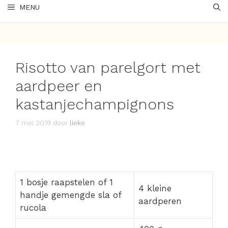
MENU
Risotto van parelgort met
aardpeer en
kastanjechampignons
7 mei 2019
door
lieke
1 bosje raapstelen of 1
4 kleine
handje gemengde sla of
aardperen
rucola